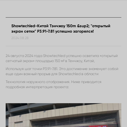
Showtechled-Китай Тэнчжоу 150m &sup2; "открытый
экран сетки" P3.91-7.81 успешно загорелся!
2024.08.28
24 августа 2024 года Showtechled успешно осветила «открытый
сетчатый экран» площадью 150 м² в Тенчжоу, Китай,
Используя шаг точки P3.91-7.81. Это достижение знаменует собой
еще один важный прорыв для Showtechled в области
Технология наружного отображения. Ниже приводится
подробная интерпретация проекта: