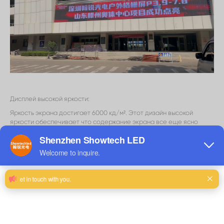
Дисплей высокой яркости:
Яркость экрана достигает 6000 кд/м². Этот дизайн высокой
яркости обеспечивает что содержание экрана все еще ясно
видно даже под сильным светом,
Как в на открытом воздухе окружающих средах с сразу
солнечным светом в полдень, принося превосходный визуальный
опыт к аудитории.
Сверхширокий угол обзора:
Угол обзора 160 °/160 ° означает, что независимо от того, с какого
направления вы смотрите, вы можете получить почти такой же
эффект отображения,