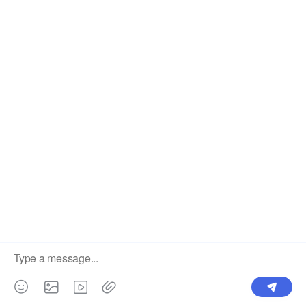
China's High Quality Mesh LED Display Supplier. ©2025
Showtechled. All Rights Reserved.
Карта сайта
|
Политика конфиденциальности
×
Телефон
Добро пожаловать в звонок
Showtechled/WhatsApp: 86 184
7561 2012