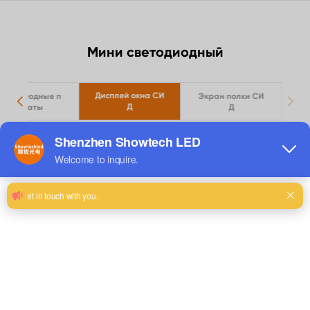
Мини светодиодный
Дисплей окна СИ
ветодиодные п
Экран полки СИ
Д
лакаты
Д
Посмотреть